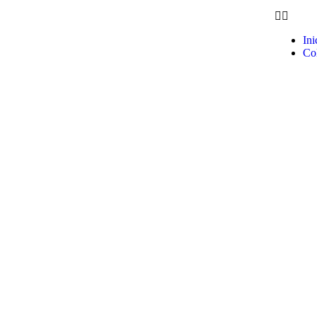
Ini
Co