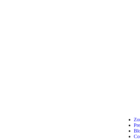
Zo
Pr
Bl
Co