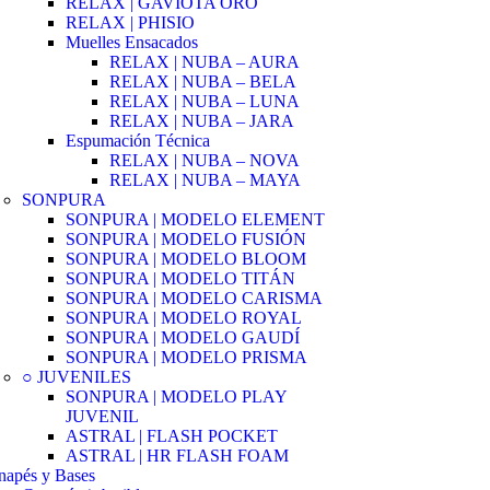
RELAX | GAVIOTA ORO
RELAX | PHISIO
Muelles Ensacados
RELAX | NUBA – AURA
RELAX | NUBA – BELA
RELAX | NUBA – LUNA
RELAX | NUBA – JARA
Espumación Técnica
RELAX | NUBA – NOVA
RELAX | NUBA – MAYA
SONPURA
SONPURA | MODELO ELEMENT
SONPURA | MODELO FUSIÓN
SONPURA | MODELO BLOOM
SONPURA | MODELO TITÁN
SONPURA | MODELO CARISMA
SONPURA | MODELO ROYAL
SONPURA | MODELO GAUDÍ
SONPURA | MODELO PRISMA
○ JUVENILES
SONPURA | MODELO PLAY
JUVENIL
ASTRAL | FLASH POCKET
ASTRAL | HR FLASH FOAM
napés y Bases