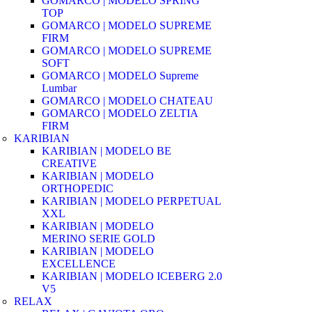
GOMARCO | MODELO SPRING
TOP
GOMARCO | MODELO SUPREME
FIRM
GOMARCO | MODELO SUPREME
SOFT
GOMARCO | MODELO Supreme
Lumbar
GOMARCO | MODELO CHATEAU
GOMARCO | MODELO ZELTIA
FIRM
KARIBIAN
KARIBIAN | MODELO BE
CREATIVE
KARIBIAN | MODELO
ORTHOPEDIC
KARIBIAN | MODELO PERPETUAL
XXL
KARIBIAN | MODELO
MERINO SERIE GOLD
KARIBIAN | MODELO
EXCELLENCE
KARIBIAN | MODELO ICEBERG 2.0
V5
RELAX