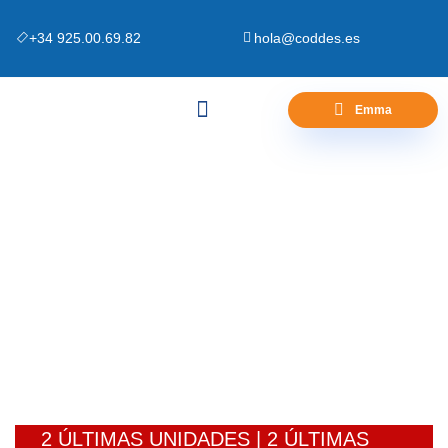
+34 925.00.69.82
hola@coddes.es
Emma
Canapés y Bases
Zona Outlet
Preguntas Frecuentes
ZONA OUTLET
2 ÚLTIMAS UNIDADES | 2 ÚLTIMAS