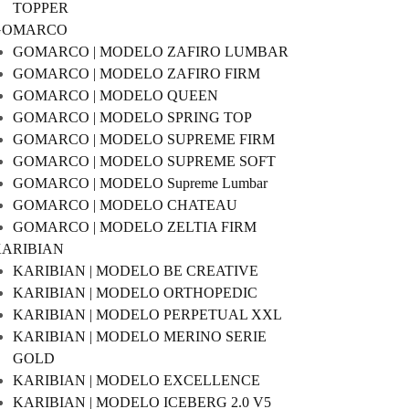
TOPPER
GOMARCO
GOMARCO | MODELO ZAFIRO LUMBAR
GOMARCO | MODELO ZAFIRO FIRM
GOMARCO | MODELO QUEEN
GOMARCO | MODELO SPRING TOP
GOMARCO | MODELO SUPREME FIRM
GOMARCO | MODELO SUPREME SOFT
GOMARCO | MODELO Supreme Lumbar
GOMARCO | MODELO CHATEAU
GOMARCO | MODELO ZELTIA FIRM
ARIBIAN
KARIBIAN | MODELO BE CREATIVE
KARIBIAN | MODELO ORTHOPEDIC
KARIBIAN | MODELO PERPETUAL XXL
KARIBIAN | MODELO MERINO SERIE
GOLD
KARIBIAN | MODELO EXCELLENCE
KARIBIAN | MODELO ICEBERG 2.0 V5