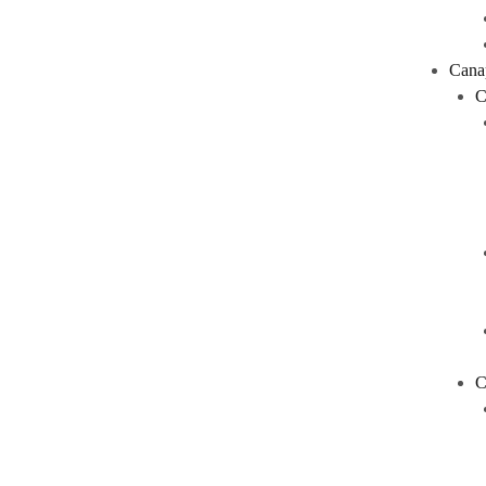
Cana
C
C