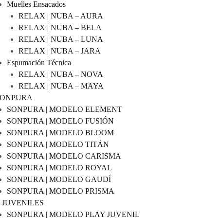
Muelles Ensacados
RELAX | NUBA – AURA
RELAX | NUBA – BELA
RELAX | NUBA – LUNA
RELAX | NUBA – JARA
Espumación Técnica
RELAX | NUBA – NOVA
RELAX | NUBA – MAYA
SONPURA
SONPURA | MODELO ELEMENT
SONPURA | MODELO FUSIÓN
SONPURA | MODELO BLOOM
SONPURA | MODELO TITÁN
SONPURA | MODELO CARISMA
SONPURA | MODELO ROYAL
SONPURA | MODELO GAUDÍ
SONPURA | MODELO PRISMA
 JUVENILES
SONPURA | MODELO PLAY JUVENIL