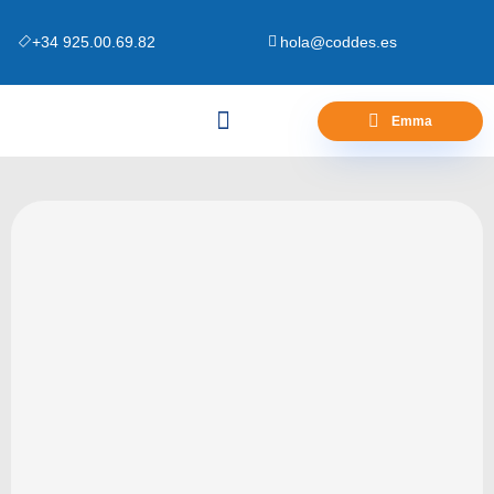
+34 925.00.69.82
hola@coddes.es
Emma
Canapés y Bases
Zona Outlet
Preguntas Frecuentes