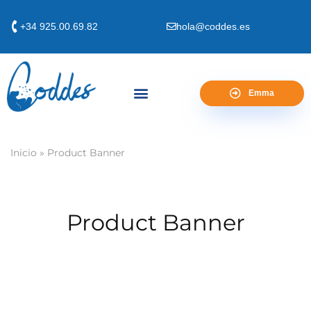
+34 925.00.69.82
hola@coddes.es
Emma
Inicio
»
Product Banner
Product Banner