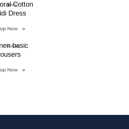
oral Cotton
$59.00
idi Dress
op Now
inen basic
$125.00
rousers
op Now