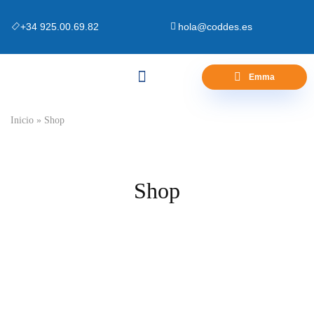
+34 925.00.69.82
hola@coddes.es
Emma
Canapés y Bases
Zona Outlet
Preguntas Frecuentes
Inicio
»
Shop
Shop