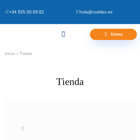
+34 925.00.69.82
hola@coddes.es
Emma
Canapés y Bases
Zona Outlet
Preguntas Frecuentes
Inicio
»
Tienda
Tienda
Tienda
Home
Tienda