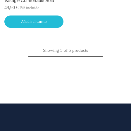
Vasagle Comfortable Sofa
49,90
€
IVA incluido
Añadir al carrito
Showing
5
of
5
products