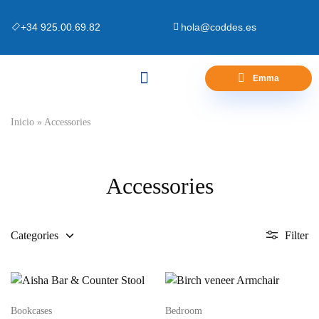
+34 925.00.69.82
hola@coddes.es
Emma
Canapés y Bases
Zona Outlet
Preguntas Frecuentes
Inicio
»
Accessories
Accessories
Categories
Filter
Bookcases
Bedroom