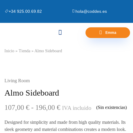
+34 925.00.69.82
hola@coddes.es
Emma
Canapés y Bases
Zona Outlet
Preguntas Frecuentes
Inicio
»
Tienda
»
Almo Sideboard
Living Room
Almo Sideboard
107,00
€
-
196,00
€
IVA incluido
(Sin existencias)
Designed for simplicity and made from high quality materials. Its
sleek geometry and material combinations creates a modern look.