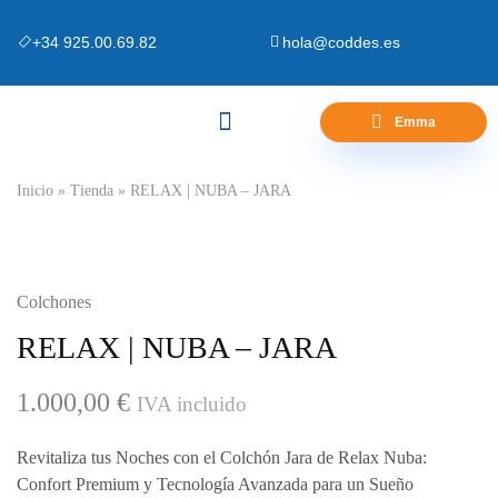
+34 925.00.69.82
hola@coddes.es
Emma
Canapés y Bases
Zona Outlet
Preguntas Frecuentes
Inicio
»
Tienda
»
RELAX | NUBA – JARA
Colchones
RELAX | NUBA – JARA
1.000,00
€
IVA incluido
Revitaliza tus Noches con el Colchón Jara de Relax Nuba:
Confort Premium y Tecnología Avanzada para un Sueño