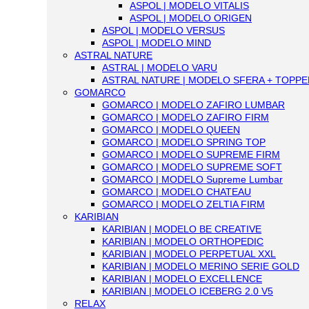
ASPOL | MODELO VITALIS
ASPOL | MODELO ORIGEN
ASPOL | MODELO VERSUS
ASPOL | MODELO MIND
ASTRAL NATURE
ASTRAL | MODELO VARU
ASTRAL NATURE | MODELO SFERA + TOPPE
GOMARCO
GOMARCO | MODELO ZAFIRO LUMBAR
GOMARCO | MODELO ZAFIRO FIRM
GOMARCO | MODELO QUEEN
GOMARCO | MODELO SPRING TOP
GOMARCO | MODELO SUPREME FIRM
GOMARCO | MODELO SUPREME SOFT
GOMARCO | MODELO Supreme Lumbar
GOMARCO | MODELO CHATEAU
GOMARCO | MODELO ZELTIA FIRM
KARIBIAN
KARIBIAN | MODELO BE CREATIVE
KARIBIAN | MODELO ORTHOPEDIC
KARIBIAN | MODELO PERPETUAL XXL
KARIBIAN | MODELO MERINO SERIE GOLD
KARIBIAN | MODELO EXCELLENCE
KARIBIAN | MODELO ICEBERG 2.0 V5
RELAX