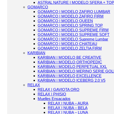
ASTRAL NATURE | MODELO SFERA + TO
GOMARCO
GOMARCO | MODELO ZAFIRO LUMBAR
GOMARCO | MODELO ZAFIRO FIRM
GOMARCO | MODELO QUEEN
GOMARCO | MODELO SPRING TOP
GOMARCO | MODELO SUPREME FIRM
GOMARCO | MODELO SUPREME SOFT
GOMARCO | MODELO Supreme Lumbar
GOMARCO | MODELO CHATEAU
GOMARCO | MODELO ZELTIA FIRM
KARIBIAN
KARIBIAN | MODELO BE CREATIVE
KARIBIAN | MODELO ORTHOPEDIC
KARIBIAN | MODELO PERPETUAL XXL
KARIBIAN | MODELO MERINO SERIE GO
KARIBIAN | MODELO EXCELLENCE
KARIBIAN | MODELO ICEBERG 2.0 V5
RELAX
RELAX | GAVIOTA ORO
RELAX | PHISIO
Muelles Ensacados
RELAX | NUBA – AURA
RELAX | NUBA – BELA
RELAX | NUBA – LUNA