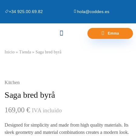
+34 925.00.69.82
hola@coddes.es
Emma
Canapés y Bases
Zona Outlet
Preguntas Frecuentes
Inicio
»
Tienda
»
Saga bred byrå
Kitchen
Saga bred byrå
169,00
€
IVA incluido
Designed for simplicity and made from high quality materials. Its
sleek geometry and material combinations creates a modern look.