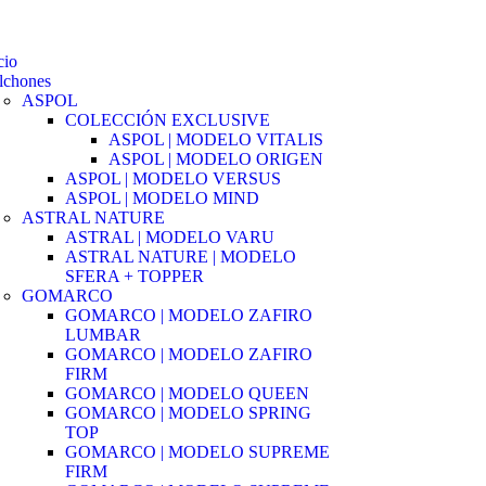
cio
lchones
ASPOL
COLECCIÓN EXCLUSIVE
ASPOL | MODELO VITALIS
ASPOL | MODELO ORIGEN
ASPOL | MODELO VERSUS
ASPOL | MODELO MIND
ASTRAL NATURE
ASTRAL | MODELO VARU
ASTRAL NATURE | MODELO
SFERA + TOPPER
GOMARCO
GOMARCO | MODELO ZAFIRO
LUMBAR
GOMARCO | MODELO ZAFIRO
FIRM
GOMARCO | MODELO QUEEN
GOMARCO | MODELO SPRING
TOP
GOMARCO | MODELO SUPREME
FIRM